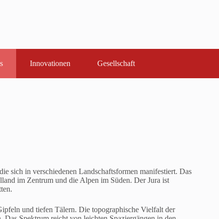
s
Innovationen
Gesellschaft
die sich in verschiedenen Landschaftsformen manifestiert. Das
elland im Zentrum und die Alpen im Süden. Der Jura ist
tten.
pfeln und tiefen Tälern. Die topographische Vielfalt der
n. Das Spektrum reicht von leichten Spaziergängen in den