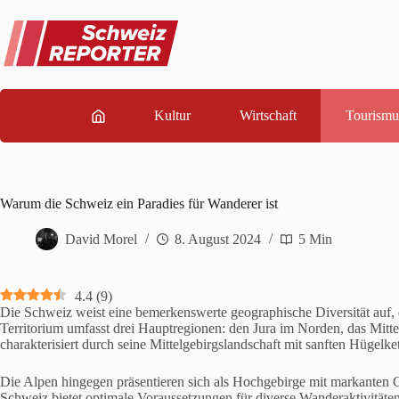
Zum
Inhalt
springen
Kultur
Wirtschaft
Tourismu
Warum die Schweiz ein Paradies für Wanderer ist
David Morel
8. August 2024
5 Min
4.4
(
9
)
Die Schweiz weist eine bemerkenswerte geographische Diversität auf, 
Territorium umfasst drei Hauptregionen: den Jura im Norden, das Mitt
charakterisiert durch seine Mittelgebirgslandschaft mit sanften Hügelke
Die Alpen hingegen präsentieren sich als Hochgebirge mit markanten Gi
Schweiz bietet optimale Voraussetzungen für diverse Wanderaktivitäte