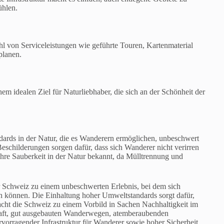
ühlen.
ahl von Serviceleistungen wie geführte Touren, Kartenmaterial
planen.
em idealen Ziel für Naturliebhaber, die sich an der Schönheit der
ndards in der Natur, die es Wanderern ermöglichen, unbeschwert
schilderungen sorgen dafür, dass sich Wanderer nicht verirren
 ihre Sauberkeit in der Natur bekannt, da Mülltrennung und
r Schweiz zu einem unbeschwerten Erlebnis, bei dem sich
en können. Die Einhaltung hoher Umweltstandards sorgt dafür,
acht die Schweiz zu einem Vorbild in Sachen Nachhaltigkeit im
schaft, gut ausgebauten Wanderwegen, atemberaubenden
ervorragender Infrastruktur für Wanderer sowie hoher Sicherheit