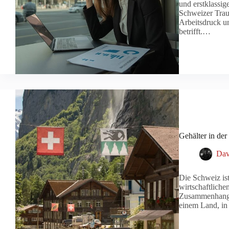
und erstklassig
Schweizer Trau
Arbeitsdruck u
betrifft.…
Gehälter in der
Dav
Die Schweiz ist
wirtschaftlichen
Zusammenhang mi
einem Land, in