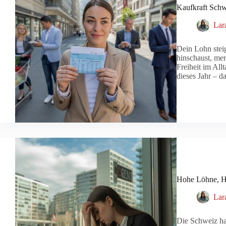
Kaufkraft Schw
Lar
Dein Lohn stei
hinschaust, mer
Freiheit im All
dieses Jahr – 
Hohe Löhne, Ho
Lar
Die Schweiz hat