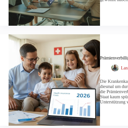
Prämienverbill
Lar
Die Krankenkas
diesmal um durc
die Prämienver
Staat kaum spür
Unterstützung