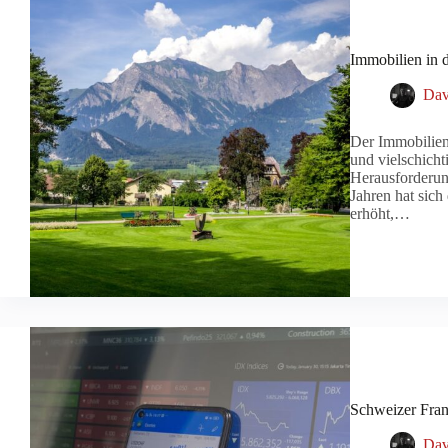
Immobilien in 
Dav
Der Immobilienm
und vielschich
Herausforderung
Jahren hat sich
erhöht,…
Schweizer Fran
Dav