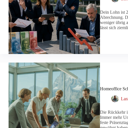
Dein Lohn ist 2
Abrechnung. Do
weniger übrig a
lässt sich zie
Homeoffice Sch
Lar
Die Rückkehr i
Immer mehr Unt
feste Präsenztag
gewöhnt haben,