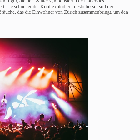
annfigur, die den Winter symbolisiert. Die Dauer des
 – je schneller der Kopf explodiert, desto besser soll der
d Bräuche, das die Einwohner von Zürich zusammenbringt, um den