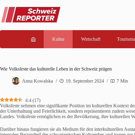
Zum
Inhalt
springen
Kultur
Wirtschaft
Tourismu
Wie Volksfeste das kulturelle Leben in der Schweiz prägen
Anna Kowalska
19. September 2024
7 Min
4.4
(
17
)
Volksfeste nehmen eine signifikante Position im kulturellen Kontext de
der Unterhaltung und Feierlichkeit, sondern repräsentieren zudem wesen
Landes. Volksfeste ermöglichen es der Bevölkerung, ihre kulturellen W
Darüber hinaus fungieren sie als Medium für den interkulturellen Austa
integralen Bestandteil des schweizerischen Kulturerbes und tragen zur