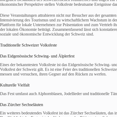
ökonomischer Perspektive stellen Volksfeste bedeutsame Ereignisse dar, 
Diese Veranstaltungen attrahieren nicht nur Besucher aus der gesamte
Intensivierung des Tourismus und zu wirtschaftlichem Wachstum in den
Plattform für lokale Unternehmen zur Präsentation und zum Vertrieb i
der lokalen Ökonomie beiträgt. Zusammenfassend lässt sich konstatieren
soziale und ökonomische Entwicklung der Schweiz sind.
Traditionelle Schweizer Volksfeste
Das Eidgenössische Schwing- und Älplerfest
Eines der bekanntesten Volksfeste ist das Eidgenössische Schwing- und Äl
Volksfest der Schweiz gilt. Es ist eine Feier des traditionellen Schwe
messen und versuchen, ihren Gegner auf den Rücken zu werfen.
Kulturelle Vielfalt
Das Fest umfasst auch Alphornblasen, Jodellieder und traditionelle Tänz
Das Zürcher Sechseläuten
Ein weiteres bedeutendes Volksfest ist das Zürcher Sechseläuten, das im