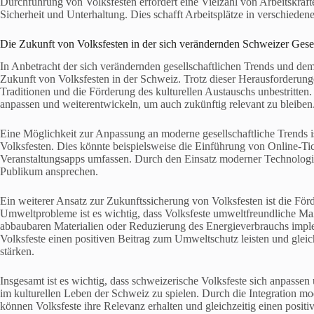
Durchführung von Volksfesten erfordert eine Vielzahl von Arbeitskrä
Sicherheit und Unterhaltung. Dies schafft Arbeitsplätze in verschieden
Die Zukunft von Volksfesten in der sich verändernden Schweizer Gesel
In Anbetracht der sich verändernden gesellschaftlichen Trends und dem
Zukunft von Volksfesten in der Schweiz. Trotz dieser Herausforderun
Traditionen und die Förderung des kulturellen Austauschs unbestritten. 
anpassen und weiterentwickeln, um auch zukünftig relevant zu bleiben
Eine Möglichkeit zur Anpassung an moderne gesellschaftliche Trends ist
Volksfesten. Dies könnte beispielsweise die Einführung von Online-Ti
Veranstaltungsapps umfassen. Durch den Einsatz moderner Technologie
Publikum ansprechen.
Ein weiterer Ansatz zur Zukunftssicherung von Volksfesten ist die Fö
Umweltprobleme ist es wichtig, dass Volksfeste umweltfreundliche
abbaubaren Materialien oder Reduzierung des Energieverbrauchs impl
Volksfeste einen positiven Beitrag zum Umweltschutz leisten und glei
stärken.
Insgesamt ist es wichtig, dass schweizerische Volksfeste sich anpasse
im kulturellen Leben der Schweiz zu spielen. Durch die Integration m
können Volksfeste ihre Relevanz erhalten und gleichzeitig einen positiv