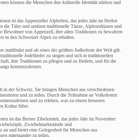
esten können die Menschen ihre kulturelle Identität stärken und
ionen ist das Appenzeller Alplerfest, das jedes Jahr im Herbst
 in die Täler und umfasst traditionelle Tänze, Alphornblasen und
 die Bewohner von Appenzell, ihre alten Traditionen zu bewahren
ben in den Schweizer Alpen zu erhalten.
re stattfindet und als eines der größten Jodlerfeste der Welt gilt.
itionelle Jodellieder zu singen und sich in traditionellen
chaft, ihre Traditionen zu pflegen und zu fördern, und für die
esangs kennenzulernen.
sch in der Schweiz. Sie bringen Menschen aus verschiedenen
sentieren und zu teilen. Durch die Teilnahme an Volksfesten
kennenzulernen und zu erleben, was zu einem besseren
n Kultur führt.
esten ist das Berner Zibelemärit, das jedes Jahr im November
e Zwiebelzöpfe, Zwiebelmarktstände und
 an und bietet eine Gelegenheit für Menschen aus
nen miteinander zu teilen.