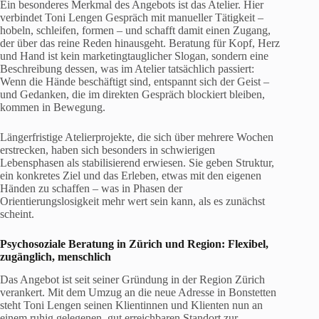
Ein besonderes Merkmal des Angebots ist das Atelier. Hier
verbindet Toni Lengen Gespräch mit manueller Tätigkeit –
hobeln, schleifen, formen – und schafft damit einen Zugang,
der über das reine Reden hinausgeht. Beratung für Kopf, Herz
und Hand ist kein marketingtauglicher Slogan, sondern eine
Beschreibung dessen, was im Atelier tatsächlich passiert:
Wenn die Hände beschäftigt sind, entspannt sich der Geist –
und Gedanken, die im direkten Gespräch blockiert bleiben,
kommen in Bewegung.
Längerfristige Atelierprojekte, die sich über mehrere Wochen
erstrecken, haben sich besonders in schwierigen
Lebensphasen als stabilisierend erwiesen. Sie geben Struktur,
ein konkretes Ziel und das Erleben, etwas mit den eigenen
Händen zu schaffen – was in Phasen der
Orientierungslosigkeit mehr wert sein kann, als es zunächst
scheint.
Psychosoziale Beratung in Zürich
und Region: Flexibel,
zugänglich, menschlich
Das Angebot ist seit seiner Gründung in der Region Zürich
verankert. Mit dem Umzug an die neue Adresse in Bonstetten
steht Toni Lengen seinen Klientinnen und Klienten nun an
einem ruhig gelegenen, gut erreichbaren Standort zur